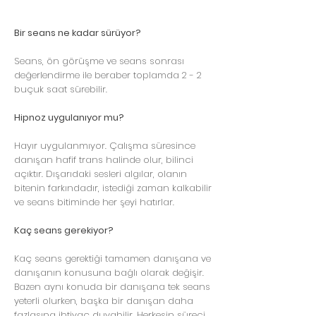
Bir seans ne kadar sürüyor?
Seans, ön görüşme ve seans sonrası
değerlendirme ile beraber toplamda 2 - 2
buçuk saat sürebilir.
Hipnoz uygulanıyor mu?
Hayır uygulanmıyor. Çalışma süresince
danışan hafif trans halinde olur, bilinci
açıktır. Dışarıdaki sesleri algılar, olanın
bitenin farkındadır, istediği zaman kalkabilir
ve seans bitiminde her şeyi hatırlar.
Kaç seans gerekiyor?
Kaç seans gerektiği tamamen danışana ve
danışanın konusuna bağlı olarak değişir.
Bazen aynı konuda bir danışana tek seans
yeterli olurken, başka bir danışan daha
fazlasına ihtiyaç duyabilir. Herkesin süreci