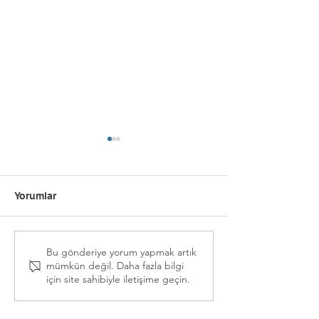
Simyacı
Yorumlar
Alışveriş Bağımlılığı
Bu gönderiye yorum yapmak artık
mümkün değil. Daha fazla bilgi
üzerine; Bridgerton
için site sahibiyle iletişime geçin.
tadında bir geçmiş hayat
hikayesi