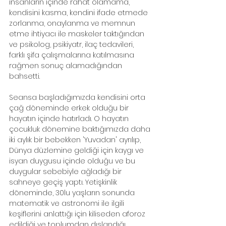
insanların içinde rahat olamama, 
kendisini kasma, kendini ifade etmede 
zorlanma, onaylanma ve memnun 
etme ihtiyacı ile maskeler taktığından 
ve psikolog, psikiyatr, ilaç tedavileri, 
farklı şifa çalışmalarına katılmasına 
rağmen sonuç alamadığından 
bahsetti.
Seansa başladığımızda kendisini orta 
çağ döneminde erkek olduğu bir 
hayatın içinde hatırladı. O hayatın 
çocukluk dönemine baktığımızda daha 
iki aylık bir bebekken 'Yuvadan' ayrılıp, 
Dünya düzlemine geldiği için kaygı ve 
isyan duygusu içinde olduğu ve bu 
duygular sebebiyle ağladığı bir 
sahneye geçiş yaptı. Yetişkinlik 
döneminde, 30lu yaşların sonunda 
matematik ve astronomi ile ilgili 
keşiflerini anlattığı için kiliseden aforoz 
edildiği ve toplumdan dışlandığı 