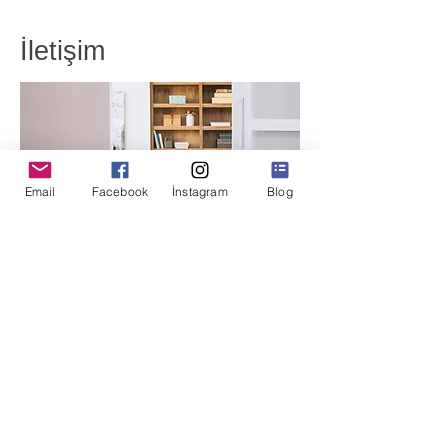
İletişim
Email
Facebook
İnstagram
Blog
Detaylı bilgi almak ve randevu için
iletişime geçiniz.
Yer :
Şişli / İstanbul
Mail :
regresyoncalismasi@gmail.com